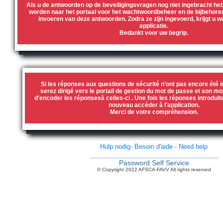
Als u de antwoorden op de beveiligingsvragen nog niet ingebracht heb
worden naar het portaal voor het wachtwoordbeheer en de bijbehore
invoeren van deze antwoorden. Zodra ze zijn ingevoerd, krijgt u w
applicatie.
Bedankt voor uw begrip.
Si les réponses aux questions de sécurité n'ont pas encore été i
serez dirigé vers le portail de gestion du mot de passe et son m
d'encoder les réponsesà celles-ci . Une fois les réponses introduit
nouveau accéder à l'application.
Merci de votre compréhension.
Hulp nodig- Besoin d'aide - Need help
_____________________________________
Password Self Service
© Copyright 2022 AFSCA-FAVV All rights reserved